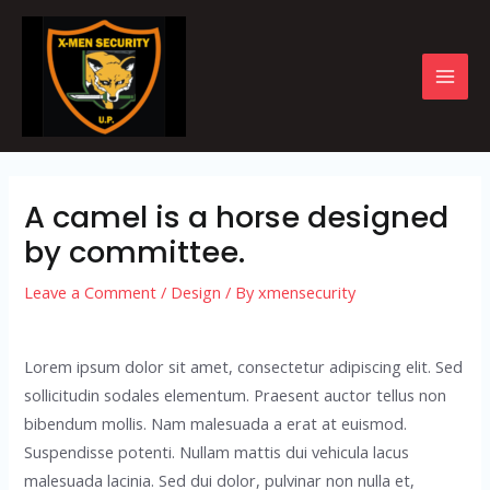
Skip
to
content
MAI
MEN
A camel is a horse designed
by committee.
Leave a Comment
/
Design
/ By
xmensecurity
Lorem ipsum dolor sit amet, consectetur adipiscing elit. Sed
sollicitudin sodales elementum. Praesent auctor tellus non
bibendum mollis. Nam malesuada a erat at euismod.
Suspendisse potenti. Nullam mattis dui vehicula lacus
malesuada lacinia. Sed dui dolor, pulvinar non nulla et,